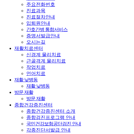
주요전화번호
진료과목
진료절차안내
입퇴원안내
간호간병 통합서비스
증명서발급안내
오시는길
재활치료센터
신경계 물리치료
근골격계 물리치료
작업치료
언어치료
재활 낮병동
재활 낮병동
방문 재활
방문 재활
종합건강증진센터
종합건강증진센터 소개
종합검진프로그램 안내
국민건강보험공단검진 안내
각종진단서발급 안내