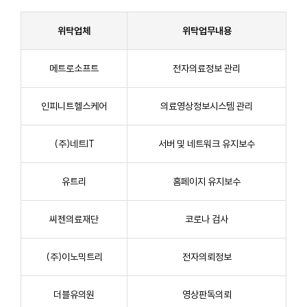
위탁업체
위탁업무내용
메트로소프트
전자의료정보 관리
인피니트헬스케어
의료영상정보시스템 관리
(주)네트IT
서버 및 네트워크 유지보수
유트리
홈페이지 유지보수
씨젠의료재단
코로나 검사
(주)이노믹트리
전자의뢰정보
더블유의원
영상판독의뢰