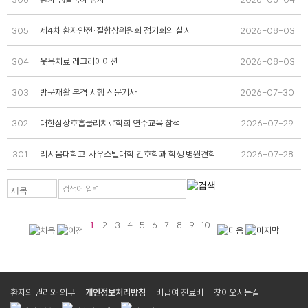
305
제4차 환자안전·질향상위원회 정기회의 실시
2026-08-03
304
웃음치료 레크리에이션
2026-08-03
303
방문재활 본격 시행 신문기사
2026-07-30
302
대한심장호흡물리치료학회 연수교육 참석
2026-07-29
301
리시움대학교·사우스빌대학 간호학과 학생 병원견학
2026-07-28
검색어 입력
제목
1
2
3
4
5
6
7
8
9
10
환자의 권리와 의무
개인정보처리방침
비급여 진료비
찾아오시는길